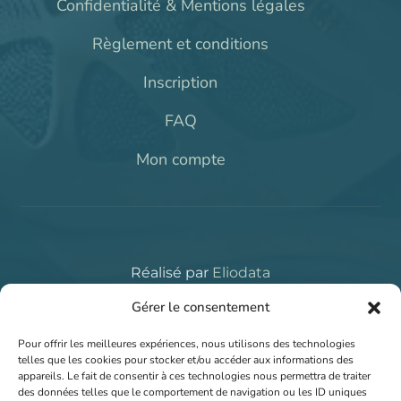
Confidentialité & Mentions légales
Règlement et conditions
Inscription
FAQ
Mon compte
Réalisé par
Eliodata
Copyright © 2026
LBDLE.COM
. All rights reserved.
Gérer le consentement
Pour offrir les meilleures expériences, nous utilisons des technologies
telles que les cookies pour stocker et/ou accéder aux informations des
appareils. Le fait de consentir à ces technologies nous permettra de traiter
des données telles que le comportement de navigation ou les ID uniques